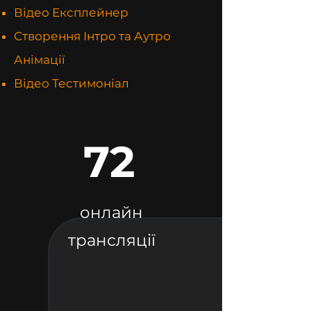
Відео Експлейнер
Створення Інтро та Аутро
Анімації
Відео Тестимоніал
72
онлайн
трансляції